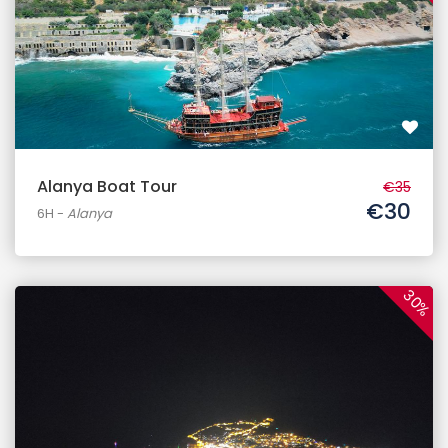
Alanya Boat Tour
€35
€30
6H
-
Alanya
30%