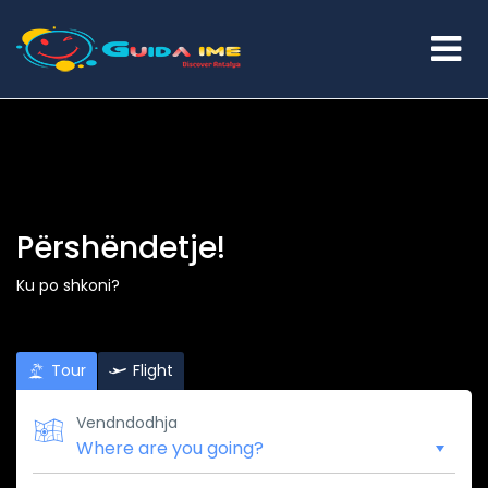
Përshëndetje!
Ku po shkoni?
Tour
Flight
Vendndodhja