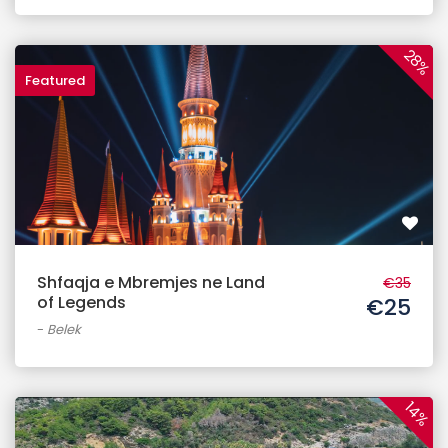
28%
Featured
Shfaqja e Mbremjes ne Land
€35
of Legends
€25
-
Belek
14%