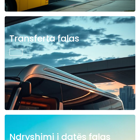
Transferta falas
Ndryshimi i datës falas