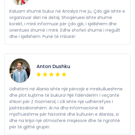
Kaluam shumë bukur në Antalya me ju, Çdo gjë ishte e
organizuar deri në detaj. Shoqëruesi ishte shumë
korekt, i mirë informuar për çdo gjë, i sjellshëm dhe
orientues shumë i mirë. Edhe shoferi shumë i rregullt
dhe i sjellshëm. Punë të mbarë!
Anton Dushku
Udhëtimi në Alania ishte një përvojë e mrekullueshme
dhe plot kujtime të bukura! Një falënderim i veçantë
shkon për Z Gazmend, i cili ishte një udhërrëfyes i
jashtëzakonshëm. Ai na dha informacione të
mjaftueshme për historinë dhe kulturën e Alanias, si
dhe na krijoi një atmosferë miqësore dhe të ngrohtë
për të gjithë grupin