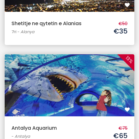
Shetitje ne qytetin e Alanias
€50
€35
7H
-
Alanya
13%
Antalya Aquarium
€75
€65
-
Antalya