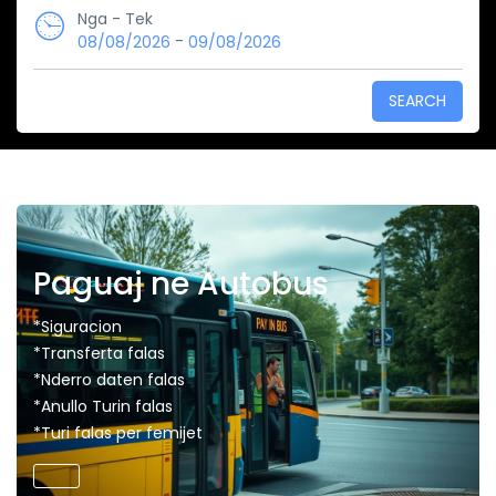
Nga - Tek
-
08/08/2026
09/08/2026
SEARCH
Paguaj ne Autobus
*Siguracion
*Transferta falas
*Nderro daten falas
*Anullo Turin falas
*Turi falas per femijet