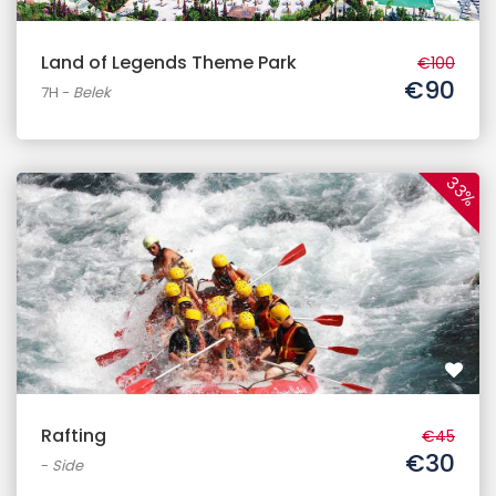
Land of Legends Theme Park
€100
€90
7H
-
Belek
33%
Rafting
€45
€30
-
Side