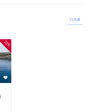
TOUR
22%
t