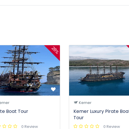
28%
emer
Kemer
ate Boat Tour
Kemer Luxury Pirate Boa
Tour
0 Review
0 Review