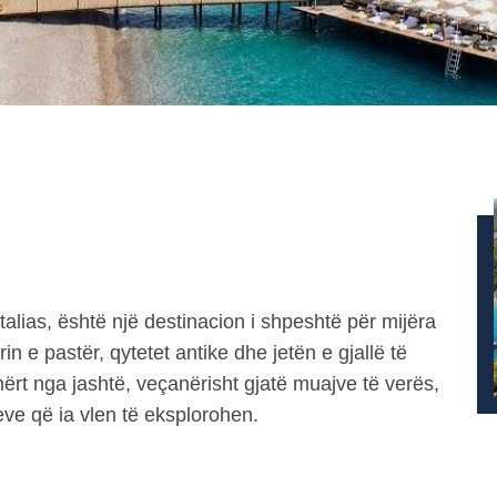
ntalias, është një destinacion i shpeshtë për mijëra
in e pastër, qytetet antike dhe jetën e gjallë të
mërt nga jashtë, veçanërisht gjatë muajve të verës,
ve që ia vlen të eksplorohen.