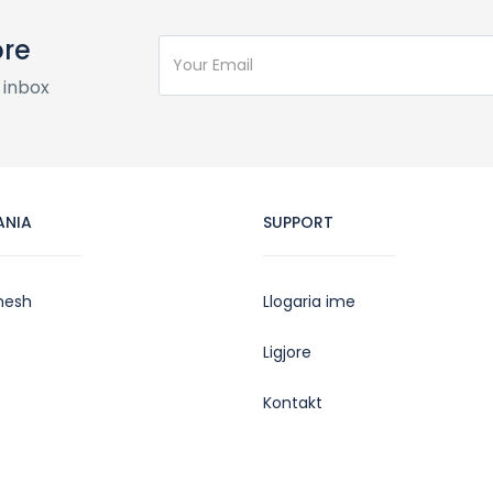
ore
 inbox
ANIA
SUPPORT
nesh
Llogaria ime
Ligjore
Kontakt