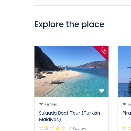
Explore the place
12%
Kemer
K
Suluada Boat Tour (Turkish
Pir
Maldives)
0 Review