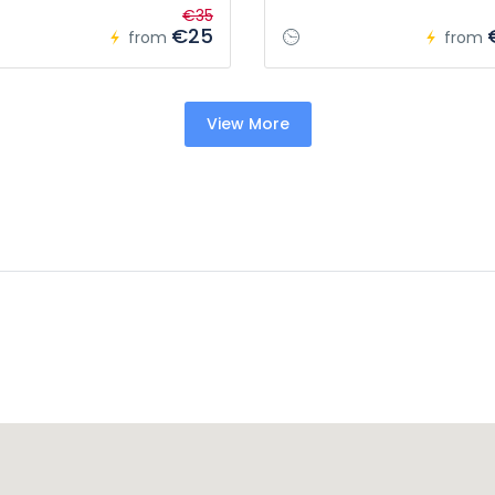
€35
€25
from
from
View More