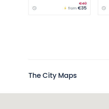
€40
€35
from
The City Maps