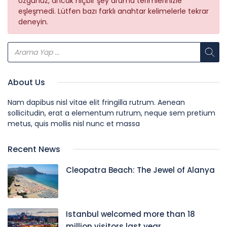
Üzgünüz, ancak hiçbir şey arama terimlerinizle
eşleşmedi. Lütfen bazı farklı anahtar kelimelerle tekrar
deneyin.
About Us
Nam dapibus nisl vitae elit fringilla rutrum. Aenean
sollicitudin, erat a elementum rutrum, neque sem pretium
metus, quis mollis nisl nunc et massa
Recent News
Cleopatra Beach: The Jewel of Alanya
Istanbul welcomed more than 18
million visitors last year