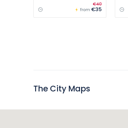
€40
€35
from
The City Maps