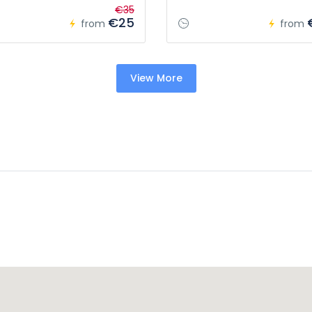
€35
€25
from
from
View More