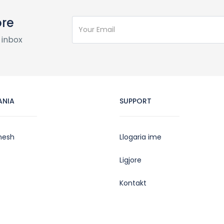
ore
 inbox
ANIA
SUPPORT
nesh
Llogaria ime
Ligjore
Kontakt