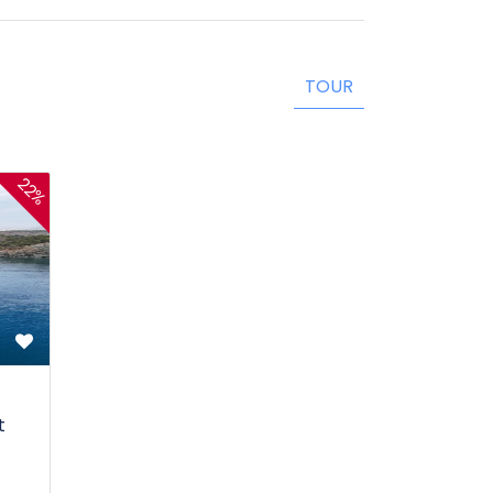
TOUR
22%
t