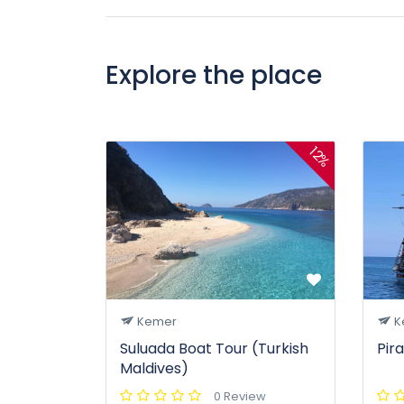
Explore the place
12%
Kemer
K
Suluada Boat Tour (Turkish
Pir
Maldives)
0 Review