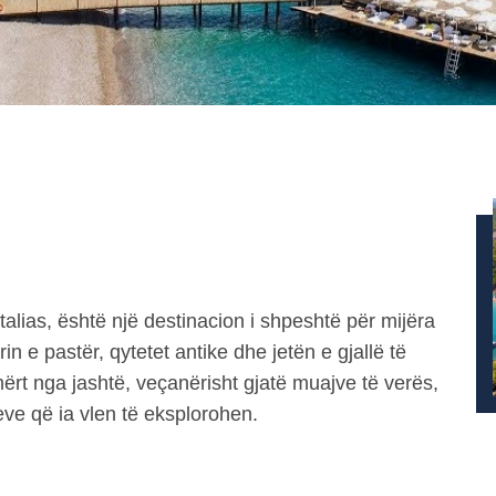
ntalias, është një destinacion i shpeshtë për mijëra
in e pastër, qytetet antike dhe jetën e gjallë të
mërt nga jashtë, veçanërisht gjatë muajve të verës,
ve që ia vlen të eksplorohen.