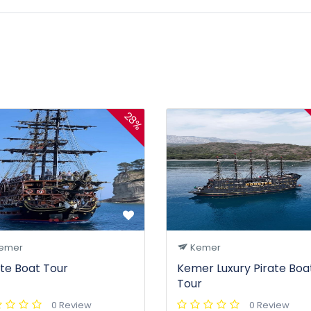
28%
emer
Kemer
ate Boat Tour
Kemer Luxury Pirate Boa
Tour
0 Review
0 Review