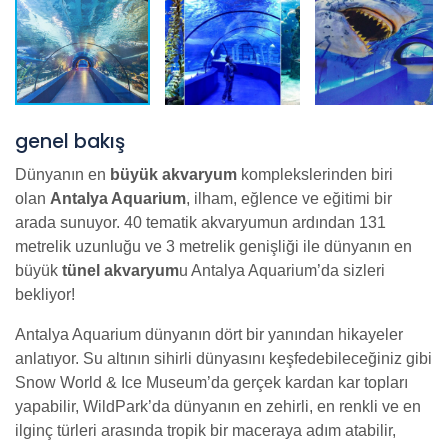
genel bakış
Dünyanın en
büyük akvaryum
komplekslerinden biri
olan
Antalya Aquarium
, ilham, eğlence ve eğitimi bir
arada sunuyor. 40 tematik akvaryumun ardından 131
metrelik uzunluğu ve 3 metrelik genişliği ile dünyanın en
büyük
tünel akvaryum
u Antalya Aquarium’da sizleri
bekliyor!
Antalya Aquarium dünyanın dört bir yanından hikayeler
anlatıyor. Su altının sihirli dünyasını keşfedebileceğiniz gibi
Snow World & Ice Museum’da gerçek kardan kar topları
yapabilir, WildPark’da dünyanın en zehirli, en renkli ve en
ilginç türleri arasında tropik bir maceraya adım atabilir,