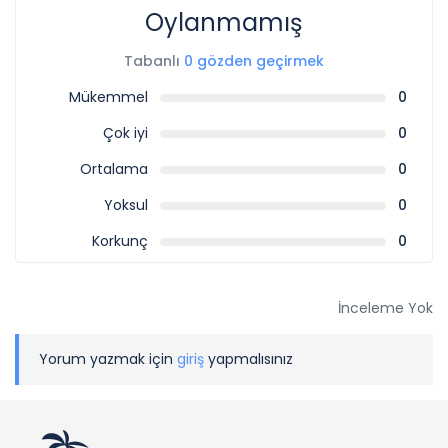
Oylanmamış
Tabanlı
0 gözden geçirmek
Mükemmel
0
Çok iyi
0
Ortalama
0
Yoksul
0
Korkunç
0
İnceleme Yok
Yorum yazmak için
giriş
yapmalısınız