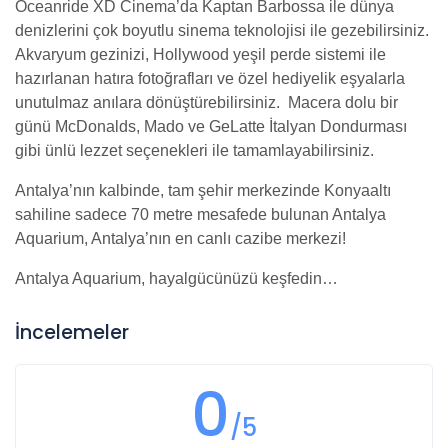
Oceanride XD Cinema’da Kaptan Barbossa ile dünya
denizlerini çok boyutlu sinema teknolojisi ile gezebilirsiniz.
Akvaryum gezinizi, Hollywood yeşil perde sistemi ile
hazırlanan hatıra fotoğrafları ve özel hediyelik eşyalarla
unutulmaz anılara dönüştürebilirsiniz. Macera dolu bir
günü McDonalds, Mado ve GeLatte İtalyan Dondurması
gibi ünlü lezzet seçenekleri ile tamamlayabilirsiniz.
Antalya’nın kalbinde, tam şehir merkezinde Konyaaltı
sahiline sadece 70 metre mesafede bulunan Antalya
Aquarium, Antalya’nın en canlı cazibe merkezi!
Antalya Aquarium, hayalgücünüzü keşfedin…
İncelemeler
0
/5