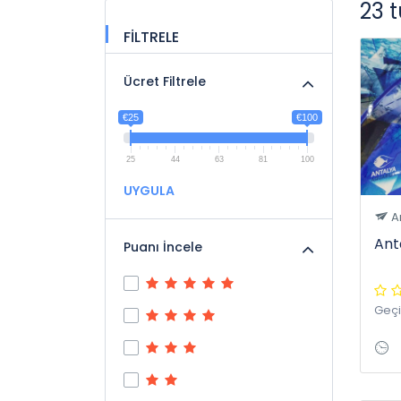
23 
FİLTRELE
Ücret Filtrele
€25
€100
25
44
63
81
100
UYGULA
A
Ant
Puanı İncele
Geç