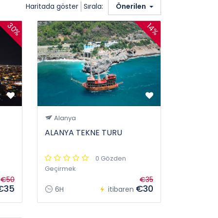
Haritada göster
Sırala:
Önerilen
30%
14%
Alanya
ALANYA TEKNE TURU
0 Gözden
Geçirmek
€50
€35
€35
€30
6H
itibaren