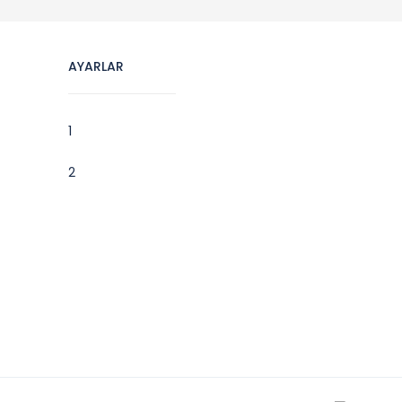
AYARLAR
1
2