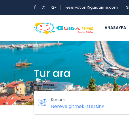
reservation@guidaime.com
S
ANASAYFA
Tur ara
Konum