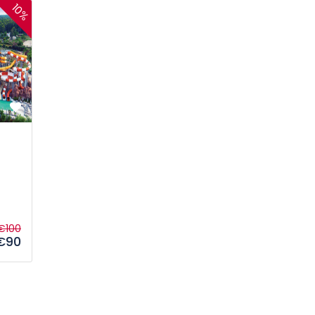
10%
€100
€90