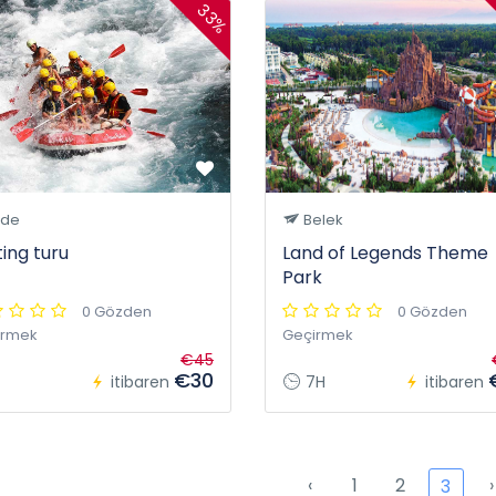
33%
ide
Belek
ting turu
Land of Legends Theme
Park
0 Gözden
0 Gözden
irmek
Geçirmek
€45
€30
itibaren
7H
itibaren
‹
1
2
›
3