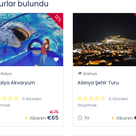
turlar bulundu
13%
ntalya
Alanya
alya Akvaryum
Alanya Şehir Turu
0 Gözden
0 Gözden
irmek
Geçirmek
€75
€65
itibaren
7H
itibaren