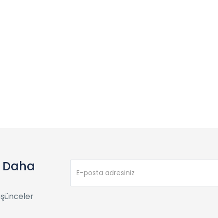
e Daha
üşünceler