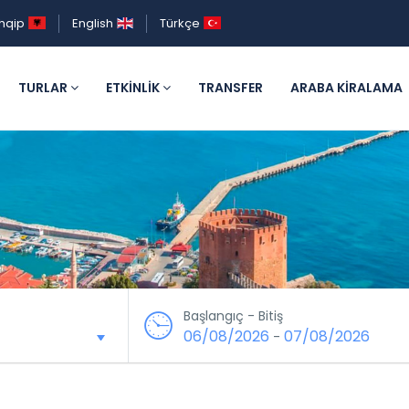
hqip
English
Türkçe
TURLAR
ETKINLIK
TRANSFER
ARABA KIRALAMA
Başlangıç ​​- Bitiş
06/08/2026
07/08/2026
-