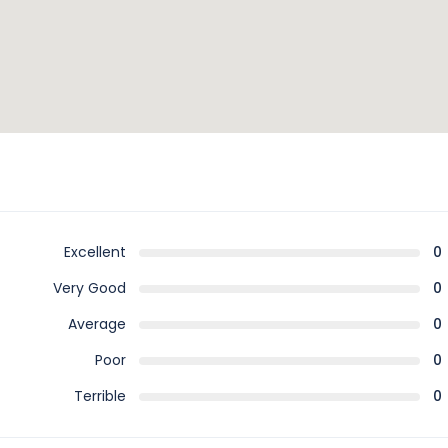
Excellent
0
Very Good
0
Average
0
Poor
0
Terrible
0