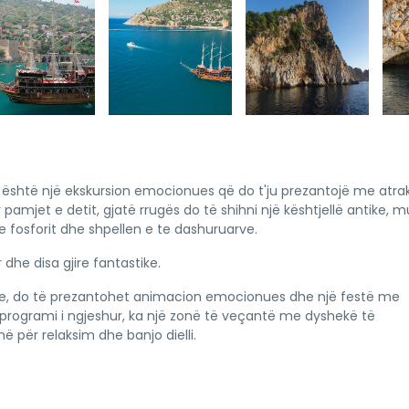
a është një ekskursion emocionues që do t'ju prezantojë me atra
 pamjet e detit, gjatë rrugës do të shihni një kështjellë antike, m
e fosforit dhe shpellen e te dashuruarve.
 dhe disa gjire fantastike.
te, do të prezantohet animacion emocionues dhe një festë me
rogrami i ngjeshur, ka një zonë të veçantë me dyshekë të
 për relaksim dhe banjo dielli.