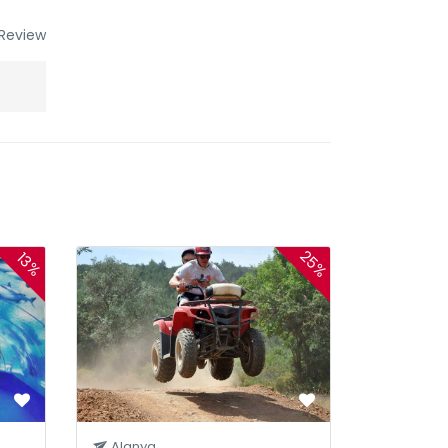
Review
25%
13%
Alanya