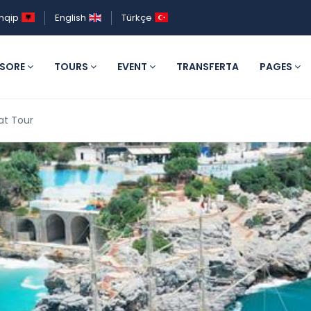
hqip
English
Türkçe
ESORE
TOURS
EVENT
TRANSFERTA
PAGES
at Tour