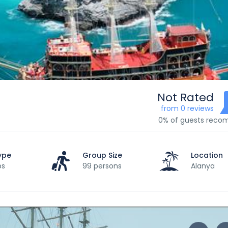
Not Rated
from 0 reviews
0% of guests rec
ype
Group Size
Location
ps
99 persons
Alanya