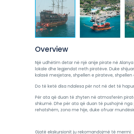
Overview
Një udhëtim detar në një anije pirate në Alany
lokale dhe legjendat rreth piratëve. Duke shijuar
kalasë mesjetare, shpellen e pirateve, shpellen 
Do të ketë disa ndalesa për not në det të hapur
Për ata që duan të zhyten në atmosferën pira
shkumë. Dhe për ata që duan të pushojnë nga p
rehatshëm, zona me hije, duke ofruar mundësinë
Gjatë ekskursionit ju rekomandojmë të merrni: