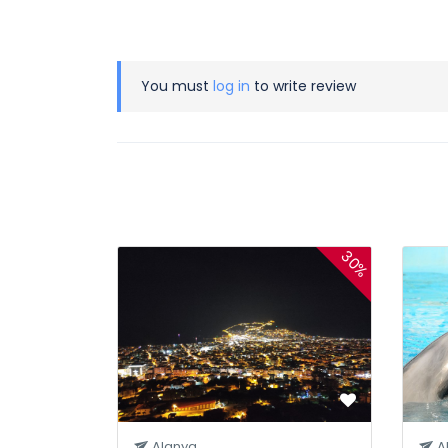
You must
log in
to write review
30%
Alanya
A