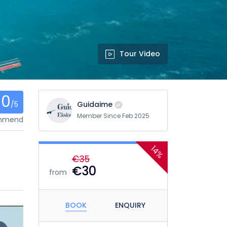
Tour Video
0
/5
Guidaime
Member Since Feb 2025
ommend
14%
€35
€30
from
BOOK
ENQUIRY