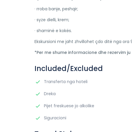
· rroba banje, peshqir;
· syze dielli, krem;
· shaminë e kokës.
Ekskursioni me jaht zhvillohet çdo ditë nga ora 9
*Per me shume informacione dhe rezervim ju
Included/Excluded
Transferta nga hoteli
Dreka
Pijet freskuese jo alkolike
Siguracioni